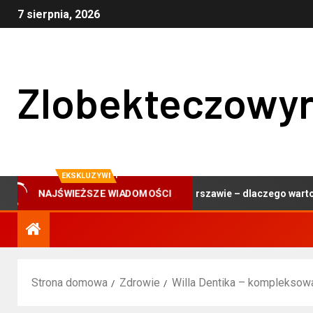
7 sierpnia, 2026
Zlobekteczowyr
EKSKLUZYWNY
NAJŚWIEŻSZE WIADOMOŚCI
Centrum stomatologiczne w Warszawie – dlaczego warto wybrać p
Strona domowa
Zdrowie
Willa Dentika – komplekso