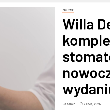
ZDROWIE
Willa D
komple
stomat
nowoc
wydani
admin
7 lipca, 2026