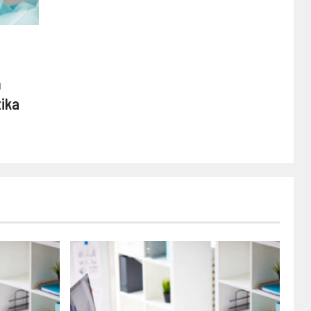
m
tika