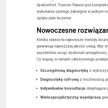
dyskomfort. Trzecim filarem jest komplek
wykonania szeregu zabiegów w jednym mie
spójny plan leczenia.
Nowoczesne rozwiązan
Klinika stawia na najnowsze metody lecz
gwarancję najwyższej jakości usług. Aby wyr
asystentów wciąż doskonali umiejętności,
Co więcej, w ramach całościowego podejści
Szczegółową diagnostykę
z wykorzys
Diagnostykę cyfrową
z możliwością p
Indywidualne konsultacje
obejmujące p
Wielospecjalistyczną współpracę
gwar