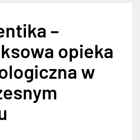
entika –
ksowa opieka
ologiczna w
zesnym
u