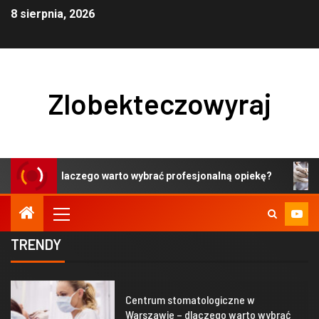
8 sierpnia, 2026
Zlobekteczowyraj
czego warto wybrać profesjonalną opiekę?
Centrum st
TRENDY
1
Centrum stomatologiczne w
Warszawie – dlaczego warto wybrać