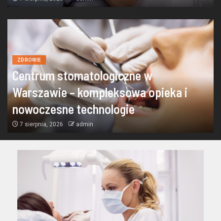
ZDROWIE
Centrum stomatologiczne w
Warszawie – kompleksowa opieka i
nowoczesne technologie
7 sierpnia, 2026
admin