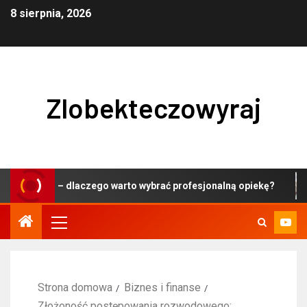
8 sierpnia, 2026
Zlobekteczowyraj
ie – dlaczego warto wybrać profesjonalną opiekę?
Cen
Strona domowa
Biznes i finanse
Złożoność postępowania rozwodowego: